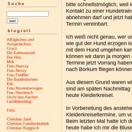
bitte schnellstmöglich, weil
Suche
Kontakt zu einer Hundetrai
abnehmen darf und jetzt ha
Termin vereinbart.
blogroll
Ich weiß nicht genau, wer un
Alltägliches und
wie gut der Hund erzogen is
Ausgedachtes
Croco
mit dem Hund umgehen kann 
Die Kaltmamsell
können wir dann ja morgen al
Der Alex
Mek
Termine jetzt Vorrang habe
Frau Haessy
nach Borkum fliegen könne
Frau Nessy
Frau Feldlilie
Die Buddenbohms
Aus diesem Grund waren wir
Kiki
sind am späten Nachmittag 
Frau Novemberregen
Frau Herzbruch
heute Kleiderkreisel.
Uschi aus Aachen
Landlebenblog
In Vorbereitung des ansteh
Felix
Kleiderkreiseltermine, um v
Christian Jawl
Beim letzten Mal hatte ich 
Christian Familienbetrieb
heute habe ich mir die Bl
Christian Buggisch